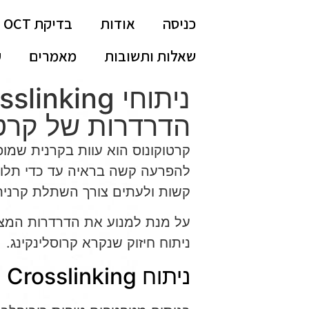
חילתו
כניסה
אודות
בדיקת OCT
ל
ף
שאלות ותשובות
מאמרים
ק
ינטרנט,
חץ
נטר
די
הדרדרות של קרטו
עבור
אזור
קרטוקונוס הוא עוות בקרנית שמופ
וכן
להפרעה קשה בראיה עד כדי תלו
רכזי
קשות ולעתים צורך השתלת קרנית
על מנת למנוע את הדרדרות המצב 
ניתוח חיזוק שנקרא קרוסלינקינג.
ניתוח Crosslinking