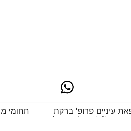
ת עיניים פרופ' ברקת
תחומי מו
חוב הברזל 5 א', קומה 1 רמת החייל
ניתוח קטרקט
ל אביב
הסרת משקפיים 