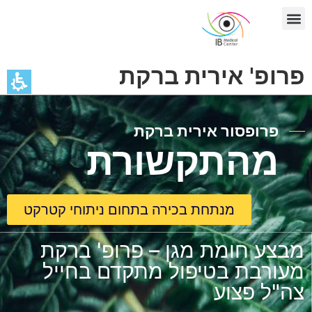
בדיקת OCT
פרופ' אירית ברקת
פרופסור אירית ברקת
מהתקשורת
מנתחת בכירה בתחום ניתוחי קטרקט
מבצע חומת מגן – פרופ' ברקת
מעורבת בטיפול מתקדם בחייל
צה"ל פצוע