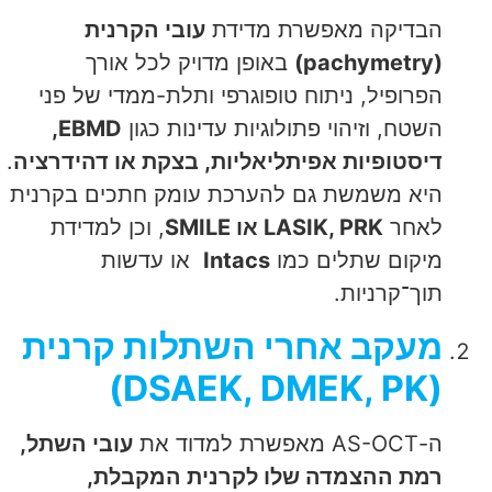
הבדיקה מאפשרת מדידת
עובי הקרנית
(pachymetry)
באופן מדויק לכל אורך
הפרופיל, ניתוח טופוגרפי ותלת-ממדי של פני
השטח, וזיהוי פתולוגיות עדינות כגון
EBMD,
דיסטופיות אפיתליאליות, בצקת או דהידרציה
.
היא משמשת גם להערכת עומק חתכים בקרנית
לאחר
LASIK, PRK
או
SMILE
, וכן למדידת
מיקום שתלים כמו
Intacs
או עדשות
תוך־קרניות.
מעקב אחרי השתלות קרנית
(DSAEK, DMEK, PK)
ה-AS-OCT מאפשרת למדוד את
עובי השתל,
רמת ההצמדה שלו לקרנית המקבלת,